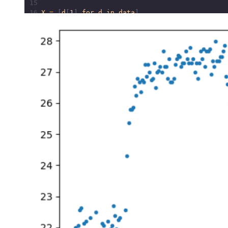
15
16
X
=
 [
d
[
1
] 
for
d
in
data
]
17
Y
=
 [
d
[
2
] 
for
d
in
data
]
18
plt
.
plot
(
X
, 
Y
, 
'o'
, 
markersize
=
3
)
19
plt
.
show
()
20
21