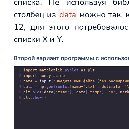
списка. Не используя би
столбец из
data
можно так, к
12, для этого потребовало
списки X и Y.
Второй вариант программы с использо
1
import
matplotlib
.
pyplot
as
plt
2
import
numpy
as
np
3
name
=
input
(
'Введите имя файла (без расширен
4
data
=
np
.
genfromtxt
(
name
+
'.txt'
, 
delimiter
=
'
5
plt
.
plot
(
data
[
'time'
], 
data
[
'temp'
], 
'o'
, 
mar
6
plt
.
show
()
7