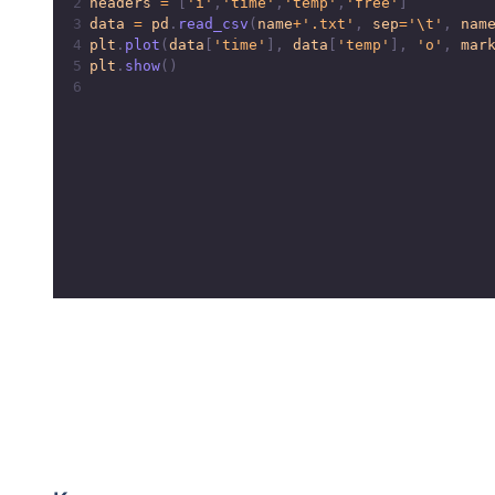
2
headers
=
 [
'i'
,
'time'
,
'temp'
,
'free'
]
3
data
=
pd
.
read_csv
(
name
+
'.txt'
, 
sep
=
'\t'
, 
nam
4
plt
.
plot
(
data
[
'time'
], 
data
[
'temp'
], 
'o'
, 
mar
5
plt
.
show
()
6