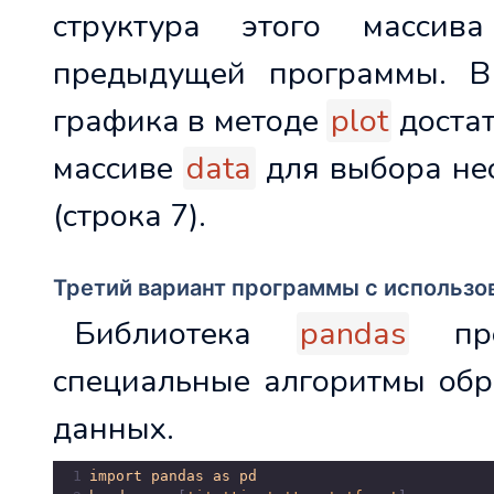
структура этого массив
предыдущей программы. В
графика в методе
plot
достат
массиве
data
для выбора не
(строка 7).
Третий вариант программы с использо
Библиотека
pandas
пред
специальные алгоритмы обр
данных.
1
import
pandas
as
pd