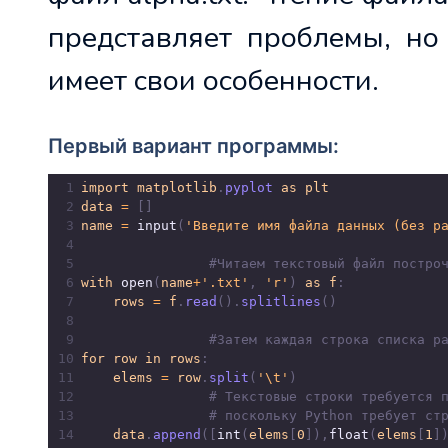
представляет проблемы, но
имеет свои особенности.
Первый вариант программы:
1
import
matplotlib
.
pyplot
as
plt
2
data
=
 []
3
name
=
input
(
'Введите имя файла данных (без р
4
5
#Читаем текстовый файл постро
6
with
open
(
name
+
'.txt'
, 
'r'
) 
as
f
:
7
rows
=
f
.
read
().
splitlines
()
8
9
#Затем каждая строка списка р
10
for
row
in
rows
:
11
elems
=
row
.
split
(
'\t'
)
12
# Текстовые строки требуется 
13
# поскольку Python требует ст
14
data
.
append
([
int
(
elems
[
0
]),
float
(
elems
[
1
]